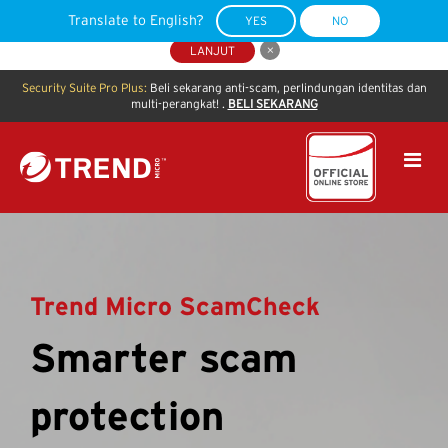
Anda saat ini berada di Kota
Columbus
,
US
. Kunjungi situs toko
United
Translate to English?
YES
NO
States
kami untuk melihat konten spesifik untuk lokasi Anda.
LANJUT
Security Suite Pro Plus:
Beli sekarang anti-scam, perlindungan identitas dan
multi-perangkat! .
BELI SEKARANG
Trend Micro ScamCheck
Smarter scam
protection